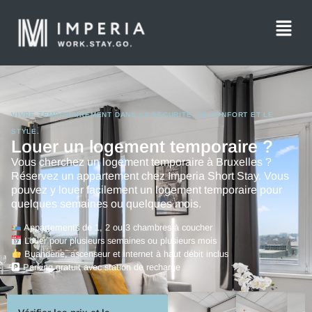
VIVRE TEMPORAIREMENT DANS LA SÉCURITÉ, LE CONFORT ET LE
STYLE.
Louer un logement temporaire ?
Vous cherchez un logement temporaire à Bruxelles ?
Réservez un appartement chez Imperia Short Stay. Vous
pouvez y louer facilement un logement temporaire pour
quelques semaines ou quelques mois.
Appartements de 1, 2 ou 3 chambres à coucher
Louer pour plusieurs semaines ou plusieurs mois
Buanderie, ascenseur et internet à haut débit inclus
🅿 Parking gratuit avec station de recharge