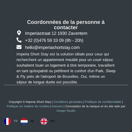
Coordonnées de la personne à
contacter
Imperiastraat 12 1930 Zaventem
+32 (0)476 59 33 09
(8h - 20h)
hello@imperiashortstay.com
Imperia Short Stay est la solution idéale pour ceux qui
recherchent un
appartement meublé pour un court séjour
,
souhaitent louer un logement à titre temporaire
, travaillent
en tant
qu'expatrié
ou préfèrent le confort d'un
Park, Sleep
& Fly
près de l'aéroport de Bruxelles. Oui, même un
séjour de longue durée
est possible.
Copyright © Imperia Short Stay |
Conditions générales
|
Politique de confidentialité
|
Politique en matière de cookies
|
Astuces
| Conception de la marque et du site web par
Ginger Studio
FR
NL
EN